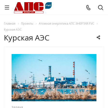
Главная
Проекты
Атомная энергетика АПС ЭНЕРГИЯ РУС
Курская АЭС
Курская АЭС
Задача