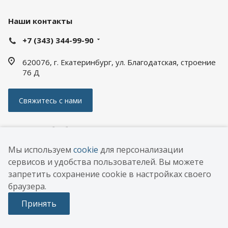
Наши контакты
+7 (343) 344-99-90
620076, г. Екатеринбург, ул. Благодатская, строение
76 Д
Свяжитесь с нами
Политика обработки персональных данных
Мы используем
cookie
для персонализации
© 2026 ООО «АПС ЭНЕРГИЯ РУС»
сервисов и удобства пользователей. Вы можете
РАЗРАБОТКА
DEXTRA
запретить сохранение cookie в настройках своего
САЙТА
браузера.
Опросный
лист
Принять