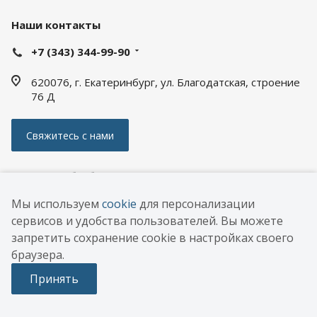
Наши контакты
+7 (343) 344-99-90
620076, г. Екатеринбург, ул. Благодатская, строение
76 Д
Свяжитесь с нами
Политика обработки персональных данных
Мы используем
cookie
для персонализации
© 2026 ООО «АПС ЭНЕРГИЯ РУС»
сервисов и удобства пользователей. Вы можете
РАЗРАБОТКА
DEXTRA
запретить сохранение cookie в настройках своего
САЙТА
браузера.
Опросный
лист
Принять