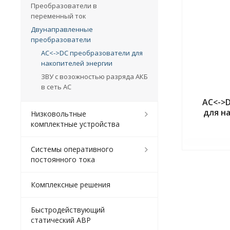
Преобразователи в
переменный ток
Двунаправленные
преобразователи
AC<->DC преобразователи для
накопителей энергии
ЗВУ с возожностью разряда АКБ
в сеть AC
AC<->
для н
Низковольтные
комплектные устройства
Системы оперативного
постоянного тока
Комплексные решения
Быстродействующий
статический АВР