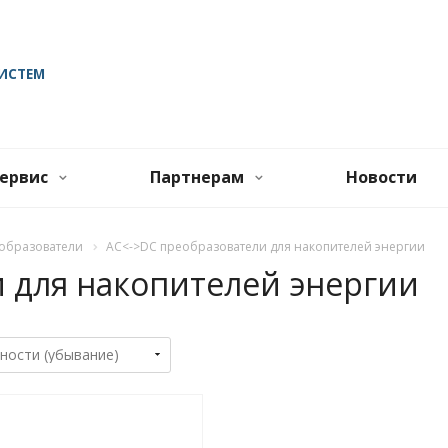
ИСТЕМ
ервис
Партнерам
Новости
образователи
AC<->DC преобразователи для накопителей энергии
 для накопителей энергии