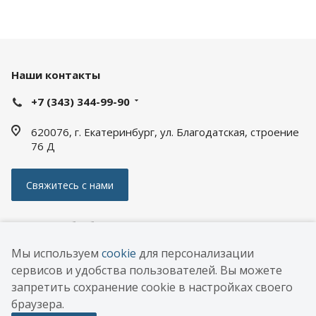
Наши контакты
+7 (343) 344-99-90
620076, г. Екатеринбург, ул. Благодатская, строение
76 Д
Свяжитесь с нами
Политика обработки персональных данных
Мы используем
cookie
для персонализации
© 2026 ООО «АПС ЭНЕРГИЯ РУС»
сервисов и удобства пользователей. Вы можете
РАЗРАБОТКА
DEXTRA
запретить сохранение cookie в настройках своего
САЙТА
браузера.
Опросный